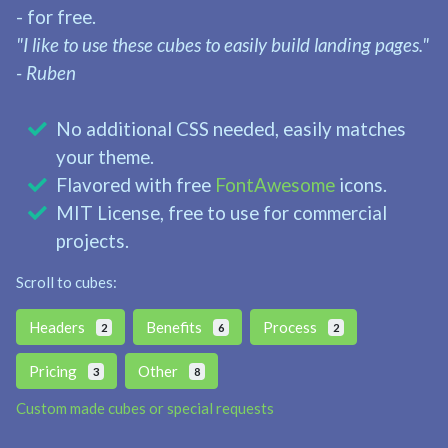
- for free.
"I like to use these cubes to easily build landing pages."
- Ruben
No additional CSS needed, easily matches
your theme.
Flavored with free
FontAwesome
icons.
MIT License, free to use for commercial
projects.
Scroll to cubes:
Headers
Benefits
Process
2
6
2
Pricing
Other
3
8
Custom made cubes or special requests